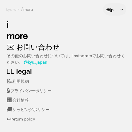
Select Language
kyu wiki
more
jp
ℹ️
more
✉️ お問い合わせ
その他のお問い合わせについては、Instagramでお問い合わせく
ださい。 
@kyu_japan
🧑‍⚖️ legal
📝
利用規約
🔒
プライバシーポリシー
🏢
会社情報
🚚
シッピングポリシー
↩️
return policy