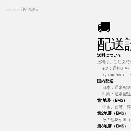
kyu wiki
配送設定
🚚
配送
送料について
送料は、ご注文時
ep1：送料無料
kyu camera
国内配送
日本：通常配送
沖縄：通常配送：
第1地帯（EMS）
中国、台湾、韓国
第2地帯（EMS）
その他18か国
第3地帯（EMS）