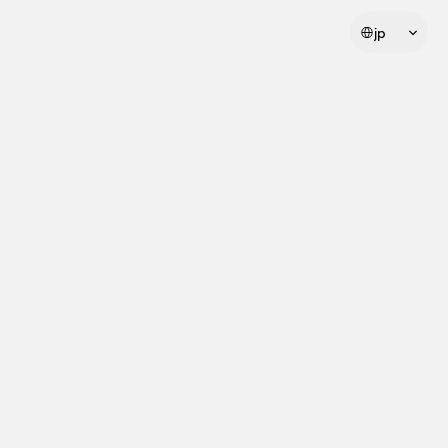
Select Language
jp