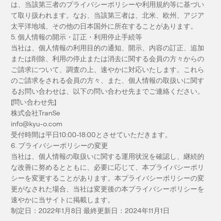
は、当該第三者のプライバシーポリシーや利用規約等に基づい
て取り扱われます。なお、当該第三者は、北米、欧州、アジア
太平洋地域、その他の日本国外に所在することがあります。
5. 個人情報の開示・訂正・利用停止手続等
当社は、個人情報の利用目的の通知、開示、内容の訂正、追加
または削除、利用の停止または消去に関する会員の方々からの
ご請求について、調査の上、速やかに対応いたします。これら
のご請求をされる会員の方々、また、個人情報の取扱いに関す
るお問い合わせは、以下の問い合わせ先までご連絡ください。
【問い合わせ先】
株式会社TranSe
info@kyu-o.com
受付時間は平日10:00-18:00とさせていただきます。
6. プライバシーポリシーの変更
当社は、個人情報の取扱いに関する運用状況を確認し、継続的
な改善に努めるとともに、必要に応じて、本プライバシーポリ
シーを変更することがあります。本プライバシーポリシーの変
更がなされた場合、当社は変更後の本プライバシーポリシーを
速やかに当サイトに掲載します。
制定日：2022年1月8日 最終更新日：2024年11月1日