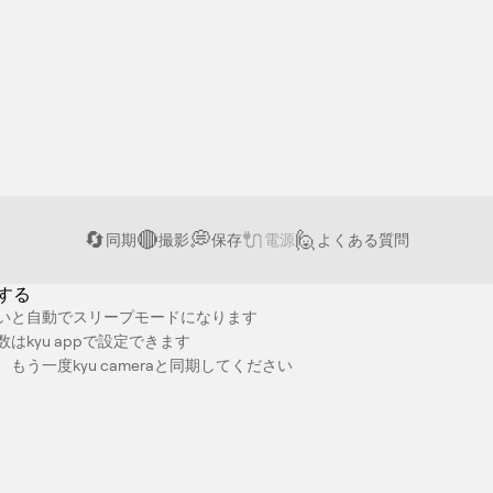
🔄
🔴
💭
🔌
🙋
同期
撮影
保存
電源
よくある質問
する
いと自動でスリープモードになります
はkyu appで設定できます
もう一度kyu cameraと同期してください