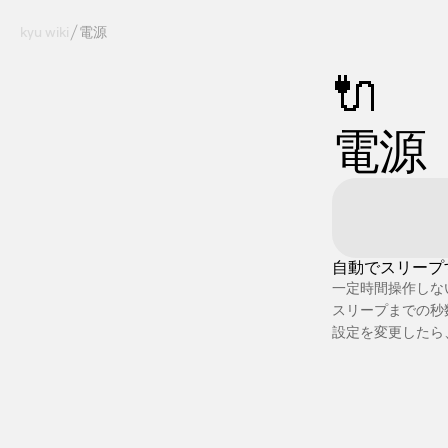
kyu wiki
電源
🔌
電源
自動でスリープ
一定時間操作しな
スリープまでの秒数
設定を変更したら、