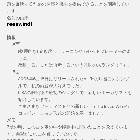
題を反映するための洞察と機会を提供できることを期待してい
ます。
名前の由来
reeewind!
情報
A面
(物理的な) 巻き戻し、リモコンやカセットプレーヤーのよ
うに。
反映する、または再考するという意味のスラング（？）。
B面
2003年6月18日にリリースされたm-floの14番目のシング
ルで、私の両親が大好きでした。
LISAの離脱後の最初のシングルで、新しいボーカリストを
紹介しています。
さまざまなアーティストとの新しい「m-flo loves Who?」
コラボレーション形式の開始を示しました。
メモ
7歳の時、この曲を車の中や掃除中に聞いたことを覚えていま
す。両親がこの曲を愛していたので。