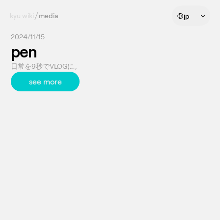
Select Language
kyu wiki
media
jp
2024/11/15
pen
日常を9秒でVLOGに。
see more