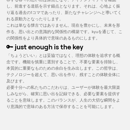
し、前進する道筋を示す錨点となります。それは、心地よく振
り返る過去の1コマであったり、新たなチャレンジへと導いてく
れる原動力となったりします。
これは単なる懐古ではありません。現在を豊かにし、未来を形
作る、思い出との意識的な関係性の構築です。kyuを通じて、こ
の関係性をより具体的で意味のあるものにします。
🔑 just enough is the key
「ちょうどいい」とは妥協ではなく、理想の体験を追求する概
念です。機能を慎重に選別することで、不要な要素を排除し、
本質的に重要なものための余白を生み出します。この哲学は、
テクノロジーを超えて、思い出を作り、残すことの体験全体に
及びます。
必要十分への私たちのこだわりは、ユーザーが体験を最大限楽
しみながら、確実に思い出を記録できる、必要な要素を提供す
ることを意味します。このバランスが、人生の大切な瞬間をよ
り意識的で意味のある方法で保存することを可能にします。