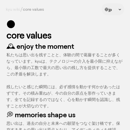
Select Language
kyu wiki
core values
jp
⚫️
core values
🕰️ enjoy the moment
私たちは思い出を残すことと、体験の間で葛藤することが多く
なっています。kyuは、テクノロジーの介入を最小限に抑えなが
ら、最小限の工数で最大の思い出の残し方を提供することで、
この矛盾を解決します。
残したいと感じた瞬間には、必ず感情を動かす何かがあったは
ずです。その積み重ねが、今の自分の原点を形作っていきま
す。全てを記録するのではなく、心を動かす瞬間を認識し、残
すことが大切なのです。
💭 memories shape us
思い出は、過去の自分と未来への願望をつなぐ架け橋です。保
存する各々の思い出は原点となり、アイデンティティを確認